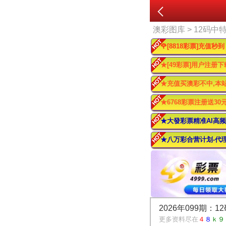
澳彩图库
> 12码中
🌹[8818彩票]充值
★[49彩票]用户注册下
★充值买澳彩不中,本
★6768彩票注册送30
★大發彩票精准AI高频
★八万彩合营计划-代理
2026年099期：1
更多资料尽在
４
８
ｋ９