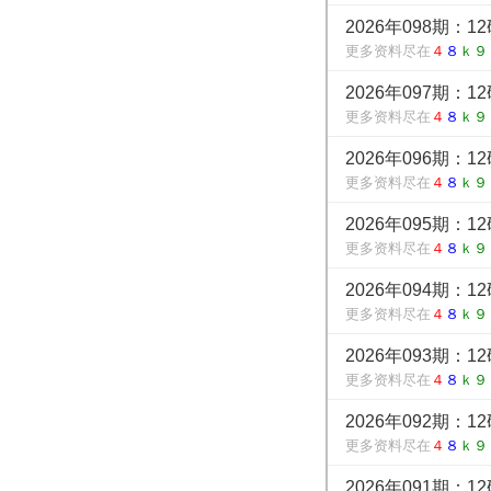
2026年098期：1
更多资料尽在
４
８
ｋ９
2026年097期：1
更多资料尽在
４
８
ｋ９
2026年096期：1
更多资料尽在
４
８
ｋ９
2026年095期：1
更多资料尽在
４
８
ｋ９
2026年094期：1
更多资料尽在
４
８
ｋ９
2026年093期：1
更多资料尽在
４
８
ｋ９
2026年092期：1
更多资料尽在
４
８
ｋ９
2026年091期：1