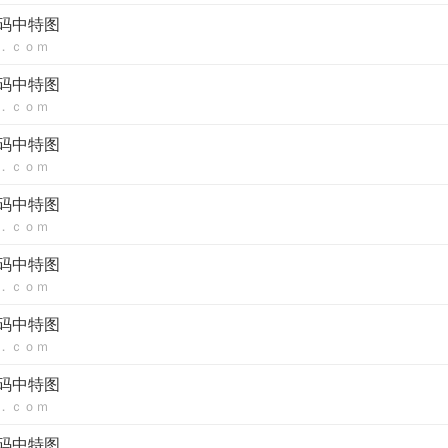
2码中特图
．ｃｏｍ
2码中特图
．ｃｏｍ
2码中特图
．ｃｏｍ
2码中特图
．ｃｏｍ
2码中特图
．ｃｏｍ
2码中特图
．ｃｏｍ
2码中特图
．ｃｏｍ
2码中特图