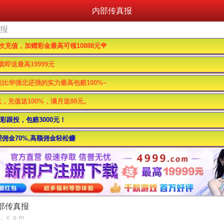
内部传真报
真报
员首次充值，加赠彩金最高可领10888元🌹
载即送最高19999元
站比华强北还强的实力最高包赔100%~
元，充值送100%，满月送88元。
彩跟投，包赔3000元！
佣金70%,高额佣金轻松赚
内部传真报
．ｃｏｍ