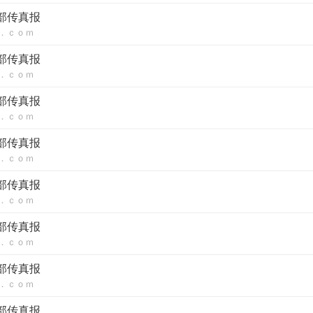
内部传真报
．ｃｏｍ
内部传真报
．ｃｏｍ
内部传真报
．ｃｏｍ
内部传真报
．ｃｏｍ
内部传真报
．ｃｏｍ
内部传真报
．ｃｏｍ
内部传真报
．ｃｏｍ
内部传真报