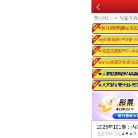
澳彩图库
> 内部传
🌹[8818彩票]新会
★[49彩票]用户注册下
★充值买澳彩不中,本
★6768彩票注册送30
★大發彩票精准AI高频
★八万彩合营计划-代理
2026年191期：
更多资料尽在
４
８
ｋ９