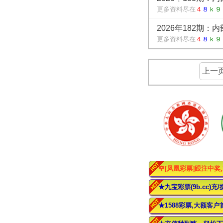
更多资料尽在
４
８
ｋ９
2026年182期：
更多资料尽在
４
８
ｋ９
上一
🌹[凤凰彩票]跟注中奖
★九宝彩票(9b.cc)充/
★1588彩票,大额客