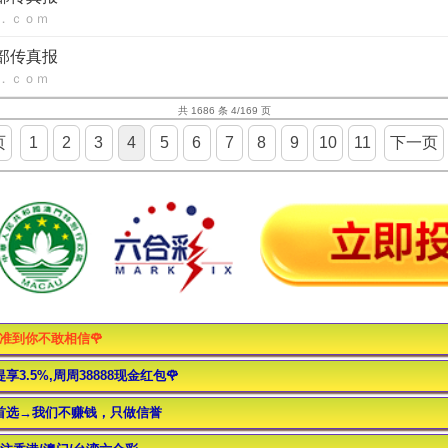
．ｃｏｍ
内部传真报
．ｃｏｍ
共 1686 条 4/169 页
页
1
2
3
4
5
6
7
8
9
10
11
下一页
,准到你不敢相信🌹
提享3.5%,周周38888现金红包🌹
户首选→我们不赚钱，只做信誉